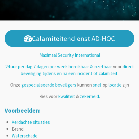
Calamiteitendienst AD-HOC
Maximaal Security International
24 uur per dag 7 dagen per week bereikbaar & inzetbaar
voor
direct
beveiliging tijdens en na een incident of calamiteit.
Onze
gespecialiseerde beveiligers
kunnen
snel
op
locatie
zijn
Kies voor
kwaliteit
&
zekerheid.
Voorbeelden:
Verdachte situaties
Brand
Waterschade