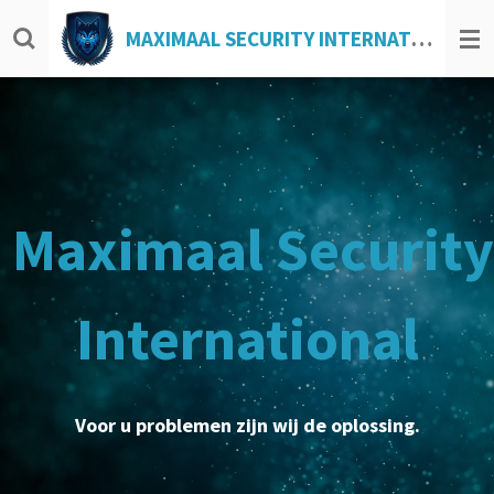
Ga
MAXIMAAL SECURITY INTERNATIONAL
direct
naar
de
hoofdinhoud
Maximaal Security
International
Voor u problemen zijn wij de oplossing.